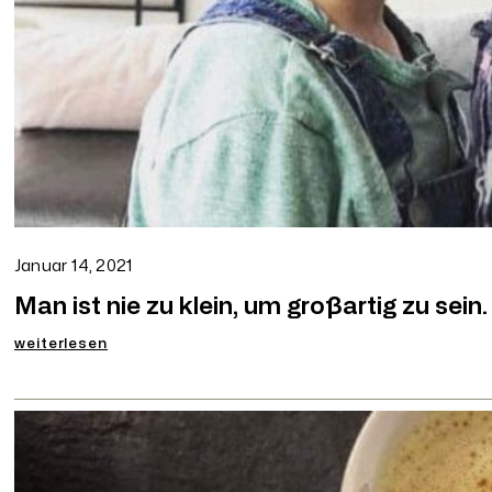
Januar 14, 2021
Man ist nie zu klein, um großartig zu sein.
:
weiterlesen
Man
ist
nie
zu
klein,
um