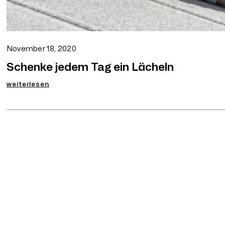
November 18, 2020
Schenke jedem Tag ein Lächeln
:
weiterlesen
Schenke
jedem
Tag
ein
Lächeln