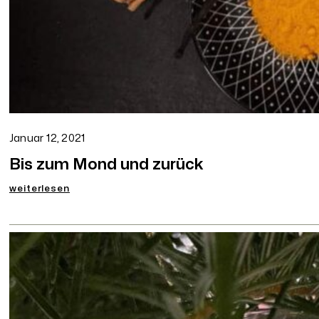
Januar 12, 2021
Bis zum Mond und zurück
:
weiterlesen
Bis
zum
Mond
und
zurück