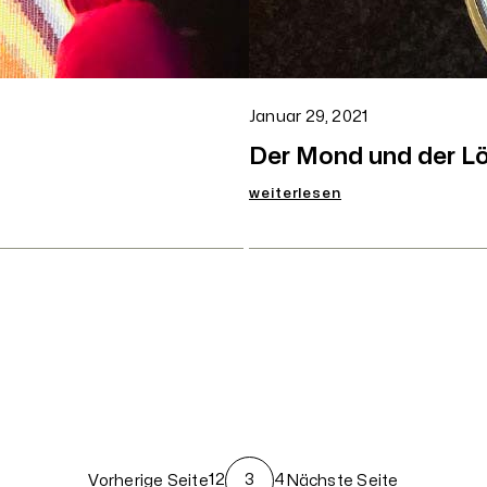
Januar 29, 2021
Der Mond und der L
:
weiterlesen
Der
Mond
und
der
Löwe
1
2
3
4
Vorherige Seite
Nächste Seite