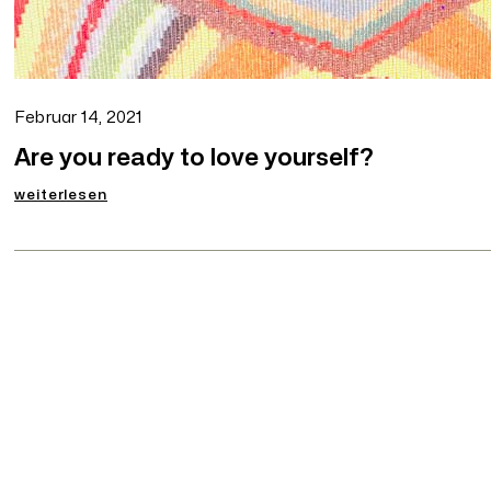
Februar 14, 2021
Are you ready to love yourself?
:
weiterlesen
Are
you
ready
to
love
yourself?