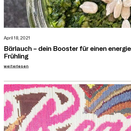
April 18, 2021
Bärlauch – dein Booster für einen energie
Frühling
:
weiterlesen
Bärlauch
–
dein
Booster
für
einen
energievollen
Start
in
den
Frühling