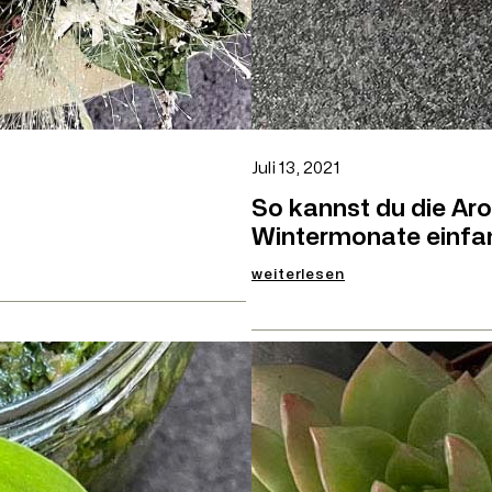
Juli 13, 2021
So kannst du die Aro
Wintermonate einfa
:
weiterlesen
So
kannst
du
die
Aromen
deiner
Gartenkräuter
für
die