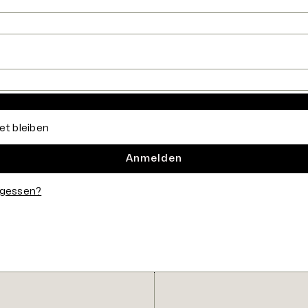
forderlich
t bleiben
Anmelden
rgessen?