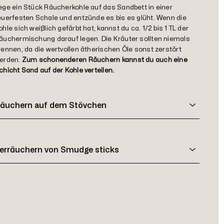
ege ein Stück Räucherkohle auf das Sandbett in einer
euerfesten Schale und entzünde es bis es glüht. Wenn die
ohle sich weißlich gefärbt hat, kannst du ca. 1/2 bis 1 TL der
äuchermischung darauf legen. Die Kräuter sollten niemals
rennen, da die wertvollen ätherischen Öle sonst zerstört
erden.
Zum schonenderen Räuchern kannst du auch eine
chicht Sand auf der Kohle verteilen.
äuchern auf dem Stövchen
erräuchern von Smudge sticks