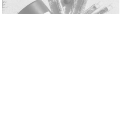
MUSCO. „WILD & WUNDER“
RAUHNACHTSKALENDER
€
49,00
Weiterlesen